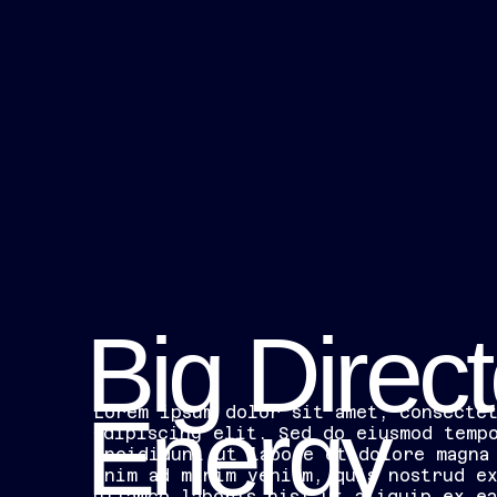
Big Direct
Energy
Lorem ipsum dolor sit amet, consecte
adipiscing elit. Sed do eiusmod temp
incididunt ut labore et dolore magna
enim ad minim veniam, quis nostrud e
ullamco laboris nisi ut aliquip ex e