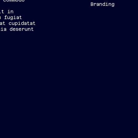
Branding
it in
u fugiat
at cupidatat
cia deserunt