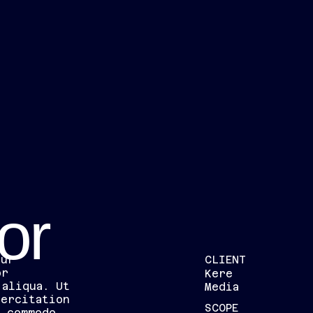
or
tur
CLIENT
or
Kere
 aliqua. Ut
Media
xercitation
SCOPE
a commodo